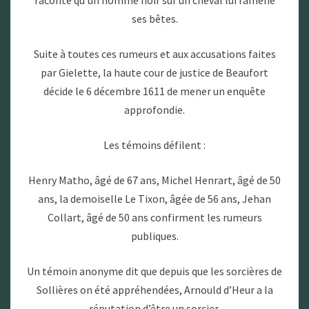
raconte qu’un homme noir sur un cheval lui ramène
ses bêtes.
Suite à toutes ces rumeurs et aux accusations faites
par Gielette, la haute cour de justice de Beaufort
décide le 6 décembre 1611 de mener un enquête
approfondie.
Les témoins défilent :
Henry Matho, âgé de 67 ans, Michel Henrart, âgé de 50
ans, la demoiselle Le Tixon, âgée de 56 ans, Jehan
Collart, âgé de 50 ans confirment les rumeurs
publiques.
Un témoin anonyme dit que depuis que les sorcières de
Sollières on été appréhendées, Arnould d’Heur a la
réputation d’être un sorcier.