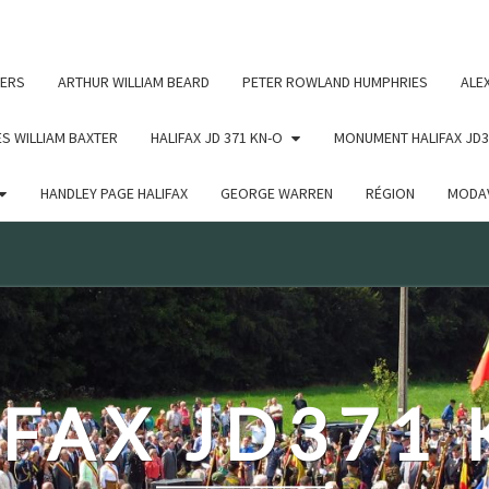
c un argument qui est
obsolète
depuis la version 6.9.0 ! IE
ERS
ARTHUR WILLIAM BEARD
PETER ROWLAND HUMPHRIES
ALE
S WILLIAM BAXTER
HALIFAX JD 371 KN-O
MONUMENT HALIFAX JD3
HANDLEY PAGE HALIFAX
GEORGE WARREN
RÉGION
MODAV
FAX JD371