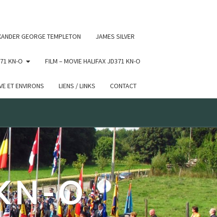
 conditional comments are ignored by all supported browsers.
XANDER GEORGE TEMPLETON
JAMES SILVER
71 KN-O
FILM – MOVIE HALIFAX JD371 KN-O
E ET ENVIRONS
LIENS / LINKS
CONTACT
 KN-O