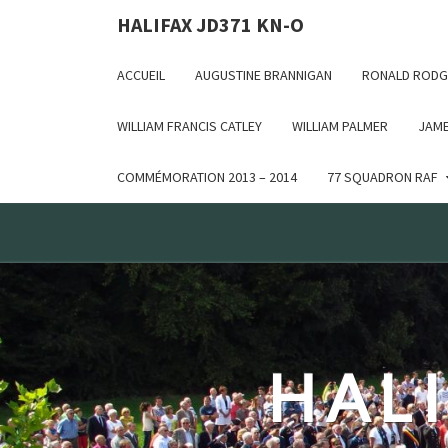
Deprecated: WP_Dependencies->add_data() est appelé ave
HALIFAX JD371 KN-O
in /var/www/html/wp-includes/functions.php on line 6170
ACCUEIL
AUGUSTINE BRANNIGAN
RONALD RODG
WILLIAM FRANCIS CATLEY
WILLIAM PALMER
JAME
COMMÉMORATION 2013 – 2014
77 SQUADRON RAF
HALI