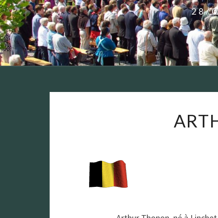
28/
ART
Arthur Thonon, né à Linchet 