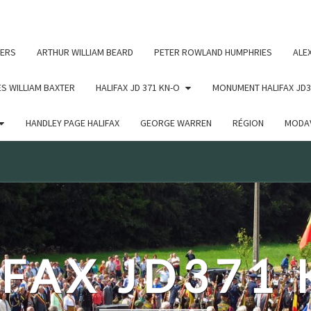
c un argument qui est
obsolète
depuis la version 6.9.0 ! IE
ERS
ARTHUR WILLIAM BEARD
PETER ROWLAND HUMPHRIES
ALE
S WILLIAM BAXTER
HALIFAX JD 371 KN-O
MONUMENT HALIFAX JD3
HANDLEY PAGE HALIFAX
GEORGE WARREN
RÉGION
MODAV
FAX JD371