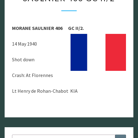
SAULNIER
406
GC
MORANE SAULNIER 406 GC II/2.
II/2
14 May 1940
Shot down
Crash: At Florennes
Lt Henry de Rohan-Chabot KIA