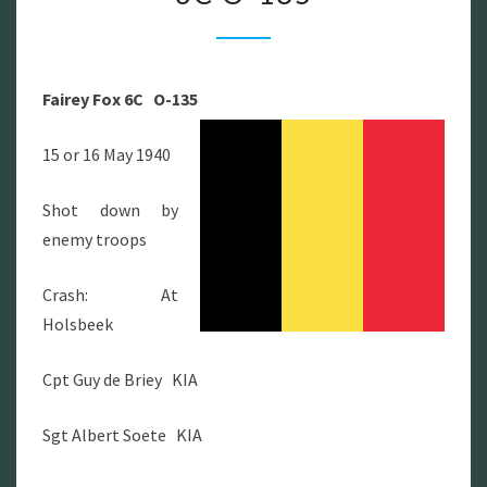
FOX
6C
O-
Fairey Fox
6C O-135
135
15 or 16 May 1940
Shot down by
enemy troops
Crash: At
Holsbeek
Cpt Guy de Briey KIA
Sgt Albert Soete KIA