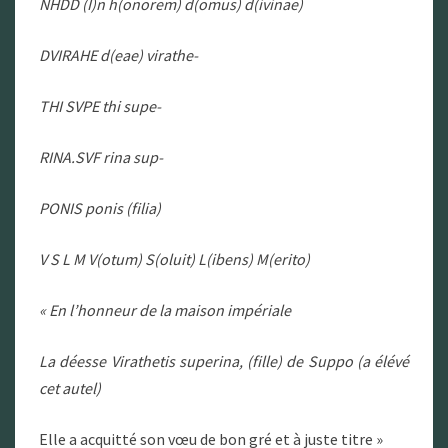
NHDD (I)n h(onorem) d(omus) d(ivinae)
DVIRAHE d(eae) virathe-
THI SVPE thi supe-
RINA.SVF rina sup-
PONIS ponis (filia)
V S L M V(otum) S(oluit) L(ibens) M(erito)
« En l’honneur de la maison impériale
La déesse Virathetis superina, (fille) de Suppo (a élévé
cet autel)
Elle a acquitté son vœu de bon gré et à juste titre »