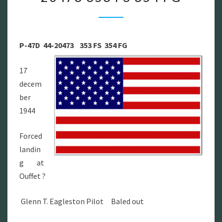
P-
47D
44-
P-47D 44-20473 353 FS 354 FG
20473
353
17
FS
decem
354
ber
FG
1944
Forced
landin
g at
Ouffet ?
Glenn T. Eagleston
Pilot B
aled out