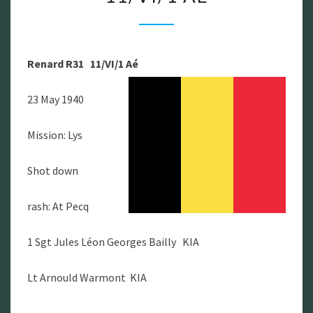
R31
11/VI/1
AÉ
Renard R31 11/VI/1 Aé
23 May 1940
Mission: Lys
Shot down
rash: At Pecq
1 Sgt Jules Léon Georges Bailly KIA
Lt Arnould Warmont KIA