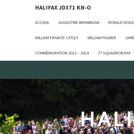
Deprecated: WP_Dependencies->add_data() est appelé ave
HALIFAX JD371 KN-O
in /var/www/html/wp-includes/functions.php on line 6170
ACCUEIL
AUGUSTINE BRANNIGAN
RONALD RODG
WILLIAM FRANCIS CATLEY
WILLIAM PALMER
JAME
COMMÉMORATION 2013 – 2014
77 SQUADRON RAF
HALI