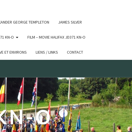
 conditional comments are ignored by all supported browsers.
XANDER GEORGE TEMPLETON
JAMES SILVER
71 KN-O
FILM – MOVIE HALIFAX JD371 KN-O
E ET ENVIRONS
LIENS / LINKS
CONTACT
 KN-O