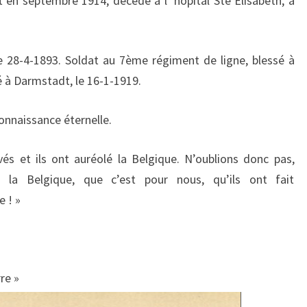
 en septembre 1914, décédé à l ’hôpital Ste Elisabeth, à
e 28-4-1893. Soldat au 7ème régiment de ligne, blessé à
 à Darmstadt, le 16-1-1919.
onnaissance éternelle.
vés et ils ont auréolé la Belgique. N’oublions donc pas,
r la Belgique, que c’est pour nous, qu’ils ont fait
e ! »
re »