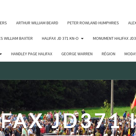
c un argument qui est
obsolète
depuis la version 6.9.0 ! IE
ERS
ARTHUR WILLIAM BEARD
PETER ROWLAND HUMPHRIES
ALE
S WILLIAM BAXTER
HALIFAX JD 371 KN-O
MONUMENT HALIFAX JD3
HANDLEY PAGE HALIFAX
GEORGE WARREN
RÉGION
MODAV
FAX JD371