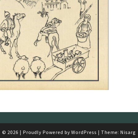
© 2026
|
Proudly Powered by
WordPress
|
Theme:
Nisarg