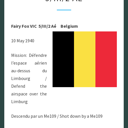
FOX
VIC
5/III/2
Fairy Fox VIC 5/III/2 Aé Belgium
AÉ
10 May 1940
Mission: Défendre
l’espace aérien
au-dessus du
Limbourg /
Defend the
airspace over the
Limburg
Descendu par un Me109 / Shot down by a Me109